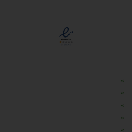
مجوزها
دسترسی سریع
مه ساز امنیتی اسنویز
طراحی سایت طلافروشی
اپلیکیشن قیمت طلا و ارز
دستگاه موجودی گیر RFID
تابلو ال ای دی اعلام نرخ طلا