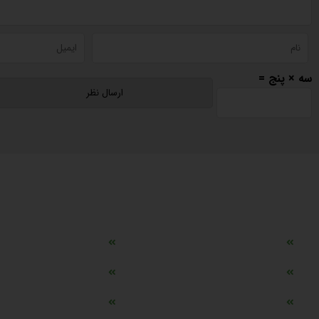
سه × پنج =
دسترسی سریع
مه ساز امنیتی اسنویز
طراحی سایت طلافروشی
اپلیکیشن قیمت طلا و ارز
دستگاه موجودی گیر RFID
تابلو ال ای دی اعلام نرخ طلا
دستگاه اعلام نرخ طلا ا