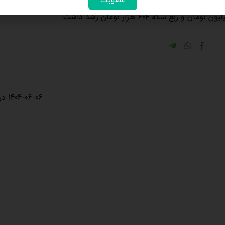
عضویت
1404-06-06 در 11:30