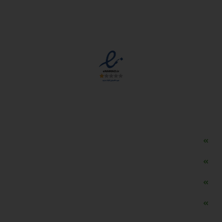
مجوزها
دسترسی سریع
مه ساز امنیتی اسنویز
طراحی سایت طلافروشی
اپلیکیشن قیمت طلا و ارز
دستگاه موجودی گیر RFID