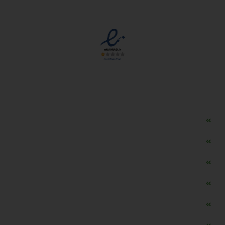
مجوزها
دسترسی سریع
مه ساز امنیتی اسنویز
طراحی سایت طلافروشی
اپلیکیشن قیمت طلا و ارز
دستگاه موجودی گیر RFID
تابلو ال ای دی اعلام نرخ طلا