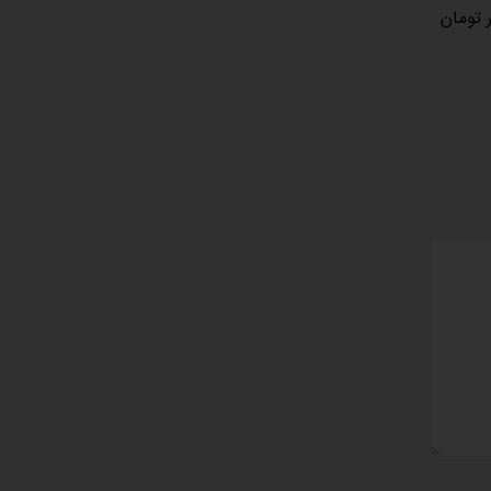
ان برمی‌گردد. من معتقدم دولت نباید اجازه دهد دلار کمتر از محدوده ۸۰، ۸۵ هزار تومان