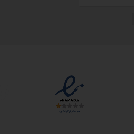
مجوزها
سمارت
 و ارز