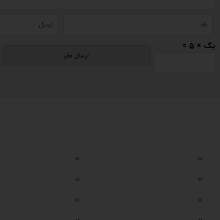
یک × 5 =
دسترسی سریع
مه ساز امنیتی اسنویز
طراحی سایت طلافروشی
اپلیکیشن قیمت طلا و ارز
دستگاه موجودی گیر RFID
تابلو ال ای دی اعلام نرخ طلا
دستگاه اعلام نرخ طلا ا