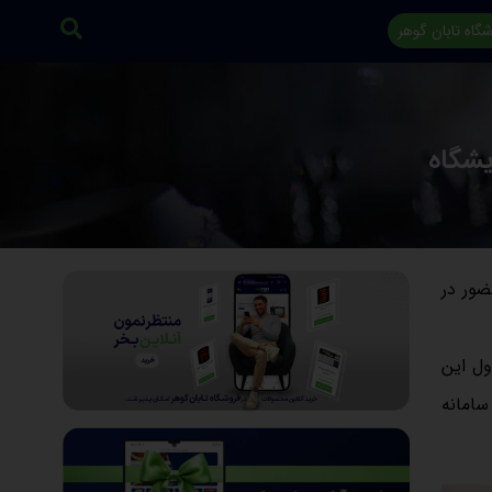
گاه تابان گوهر
یشگاه
ضور در
ول این
سامانه