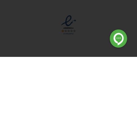
مجوزها
دسترسی سریع
مه ساز امنیتی اسنویز
طراحی سایت طلافروشی
اپلیکیشن قیمت طلا و ارز
دستگاه موجودی گیر RFID
تابلو ال ای دی اعلام نرخ طلا
دستگاه اعلام نرخ طلا اسمارت