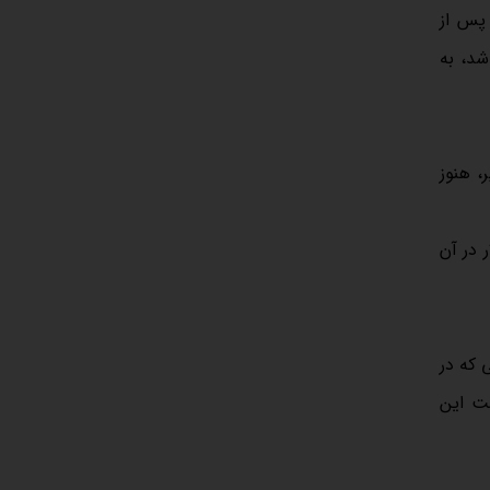
ین اسکناس پس از
شد، به
، هنوز
 در آن
 که در
ت این