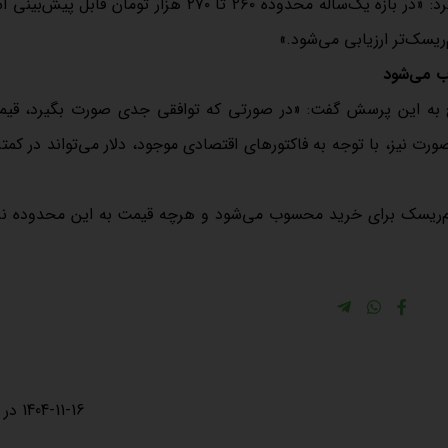
زمانی در خصوص هدف قیمتی دلار برای پایان سال آینده تصریح کرد: «در بازه یک‌ساله محدوده ۲۶۰ تا ۲۷۰ هزار تو
ود؟ زمانی در پاسخ به این پرسش گفت: «در صورتی که توافقی جدی صورت بگیرد، قی
واهد شد. اما در آن صورت نیز، با توجه به فاکتورهای اقتصادی موجود، دلار می‌تواند در کم
 ۱۵۰ هزار تومان عددی نسبتاً کم‌ریسک برای خرید محسوب می‌شود و هرچه قیمت به این محدوده 
1404-11-16 در 23:29