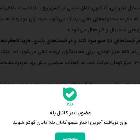
و مسائل تحریمی، تا کنون اتفاق مثبتی در کشور رخ نداده است، خاطرنشا
ه دلار به محدوده‌های فعلی نزدیک می‌شود، خریداران دوباره با هیجا
ارهای دیجیتال و تتر فعال می‌شود.»
قیمت‌های بالا سیو سود کنند و در قیمت‌های پایین‌، خرید انجام دهن
زمانی تصریح کرد: «در شرایط فعلی، به نظر می‌رسد قیمت دلار زیر رقم ۱۵۵ هزار تومان، برای معامله‌گران ارزنده تلقی می‌شود؛ اما
محدوده ۱۵۴ تا ۱۵۶ هزار تومان باقی بماند یا دوباره به سمت کانال ۱۶۰ هزار تومان حرکت کند، به اتفاقات سیاسی پیش‌ رو، به‌و
د، اما حتی یک درصد احتمال توافق هم باعث می‌شود برخی معامله‌گ
د انجام دهند.»
عضویت در کانال بله
قتصادی بهبودی رخ نداده، گفت: «با توجه به شرایط فعلی، انتظار افت 
برای دریافت آخرین اخبار عضو کانال بله تابان گوهر شوید
عضویت