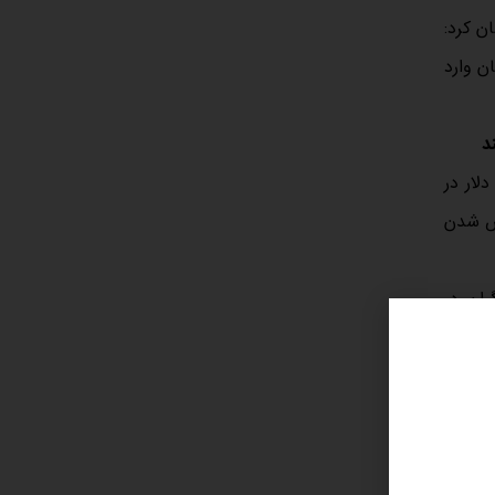
ن کرد:
ن وارد
د
 اینکه دلار در
یژه مشخص شدن
ران در
شدید و