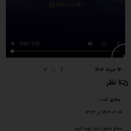
14 خرداد 1404
1 نظر
صادق
گفت:
1404-03-18 در 13:32
سلام چطور باید تهیه کنیم