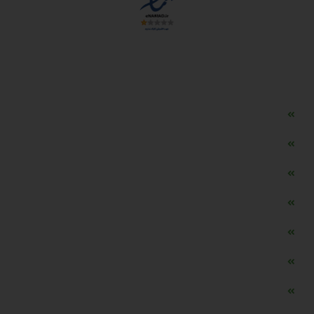
دسترسی سریع
مه ساز امنیتی اسنویز
طراحی سایت طلافروشی
اپلیکیشن قیمت طلا و ارز
دستگاه موجودی گیر RFID
تابلو ال ای دی اعلام نرخ طلا
دستگاه اعلام نرخ طلا اسمارت
ماشین حساب هوشمند طلا محاسب