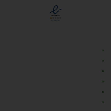
دسترسی سریع
مه ساز امنیتی اسنویز
طراحی سایت طلافروشی
اپلیکیشن قیمت طلا و ارز
دستگاه موجودی گیر RFID
تابلو ال ای دی اعلام نرخ طلا
دستگاه اعلام نرخ طلا اسمارت