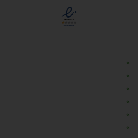
دسترسی سریع
مه ساز امنیتی اسنویز
طراحی سایت طلافروشی
اپلیکیشن قیمت طلا و ارز
دستگاه موجودی گیر RFID
تابلو ال ای دی اعلام نرخ طلا
دستگاه اعلام نرخ طلا اسمارت