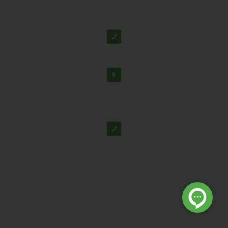
فناوری
پشتیبانی:
03138190
-
02192126
دفتر تهران: خیابان سهروردی شمالی، خیابان خرمشهر،
خیابان عربعلی، کوچه ۷ پلاک ۷، واحد ۳۰۴
02188530867
© تمامی حقوق برای شرکت دانش بنیان تابان گوهر نفیس محفوظ
است