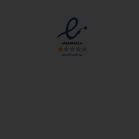
مجوزها
سمارت
 و ارز
زی: اصفهان، شهرک علمی تحقیقاتی، جنب برج فناوری
: خیابان سهروردی شمالی، خیابان خرمشهر، خیابان عربعلی، کوچه ۷ پلاک ۷، واح
رای شرکت دانش بنیان تابان گوهر نفیس محفوظ است