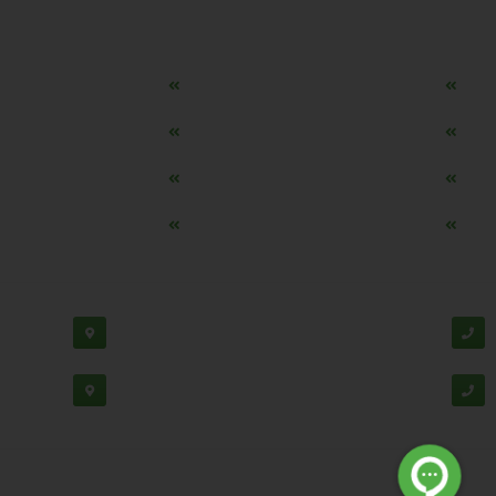
دسترسی سریع
مه ساز امنیتی اسنویز
طراحی سایت طلافروشی
اپلیکیشن قیمت طلا و ارز
دستگاه موجودی گیر RFID
تابلو ال ای دی اعلام نرخ طلا
دستگاه اعلام نرخ طلا ا
ماشین حساب هوشمند طلا محاسب
وب سرویس نرخ طلا، سکه
پشتیبانی:
03138190
-
02192126
دفتر مرک
02188530867
دفتر تهران
© تمامی حقوق ب