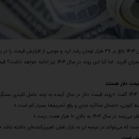
به گزارش تابان گوهر نفیس به نقل از تجارت نیوز، قیمت دلار در سال 1403 بالغ بر 37 هزار تومان رشد کرد و موجی از افزایش قیم
کالایی و طلا و سکه به راه انداخت، تا آنجا که در بازار طلا و سکه بحران آفرید. اما آیا این روند در سال 1404 نیز 
جواد فلاحیان، کارشناس اقتصادی در پیش بینی قیمت دلار در سال 1404 گفت: «روند قیمت دلار در سال آینده به چند عامل کلیدی
ط کنونی، احتمال مذاکره جدی و رفع تحریم‌ها بسیار کم است.»
بالای 10 هزار همت برسد.»
 که می‌تواند در عرضه ارز به بازار نقش تعیین‌کننده‌ای داشته باشد.»