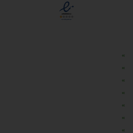
دسترسی سریع
مه ساز امنیتی اسنویز
طراحی سایت طلافروشی
اپلیکیشن قیمت طلا و ارز
دستگاه موجودی گیر RFID
تابلو ال ای دی اعلام نرخ طلا
دستگاه اعلام نرخ طلا اسمارت
ماشین حساب هوشمند طلا محاسب