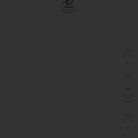
دسترسی سریع
مه ساز امنیتی اسنویز
طراحی سایت طلافروشی
اپلیکیشن قیمت طلا و ارز
دستگاه موجودی گیر RFID
تابلو ال ای دی اعلام نرخ طلا
دستگاه اعلام نرخ طلا اسمارت
ماشین حساب هوشمند طلا محاسب