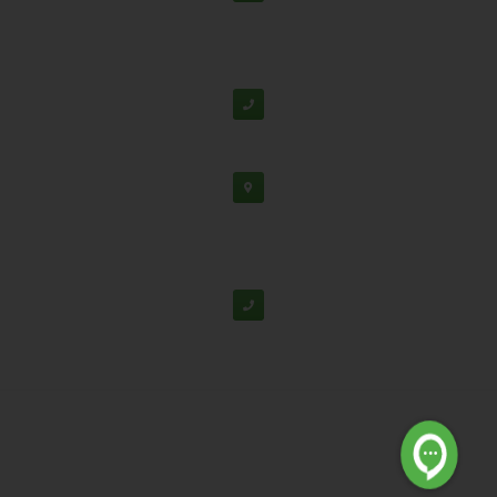
دفتر مرکزی: اصفهان، شهرک علمی تحقیقاتی، جنب برج
فناوری
پشتیبانی:
03138190
-
02192126
دفتر تهران: خیابان سهروردی شمالی، خیابان خرمشهر،
خیابان عربعلی، کوچه ۷ پلاک ۷، واحد ۳۰۴
02188530867
© تمامی حقوق برای شرکت دانش بنیان تابان گوهر نفیس محفوظ
است