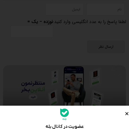
لطفا پاسخ را به عدد انگلیسی وارد کنید:
نوزده − یک =
عضویت در کانال بله