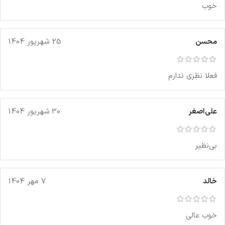
خوب
محسن
25 شهریور 1404
فعلا نظری ندارم
علی‌اصغر
30 شهریور 1404
بی‌نظیر
خالد
7 مهر 1404
خوب عالی