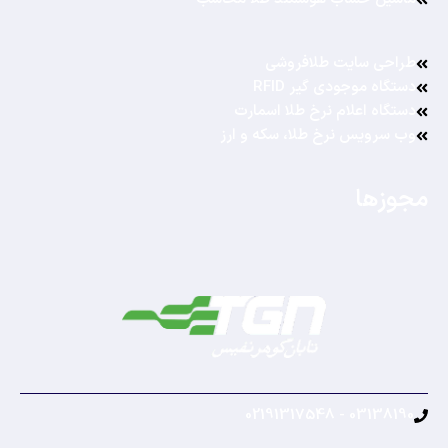
طراحی سایت طلافروشی
دستگاه موجودی گیر RFID
دستگاه اعلام نرخ طلا اسمارت
وب سرویس نرخ طلا، سکه و ارز
مجوزها
03138190 - 02191317548