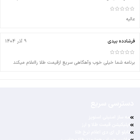
عالیه
فرشادده بیدی
9 آذر 1404
برنامه شما خیلی خوب وآهگاهی سریع ازقیمت طلا رااعلام میکند
دسترسی سریع
مه ساز امنیتی اسنویز
اپلیکیشن قیمت طلا و ارز
تابلو ال ای دی اعلام نرخ طلا
ماشین حساب هوشمند طلا محاسب