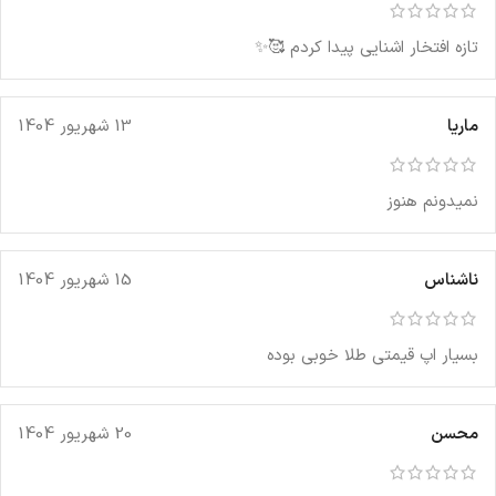
تازه افتخار اشنایی پیدا کردم 🥰✨
ماریا
13 شهریور 1404
نمیدونم هنوز
ناشناس
15 شهریور 1404
بسیار اپ قیمتی طلا خوبی بوده
محسن
20 شهریور 1404