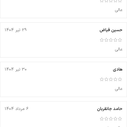
عالی
حسین فیاض
29 تیر 1404
عالی
هادی
30 تیر 1404
عالی
حامد جانقربان
6 مرداد 1404