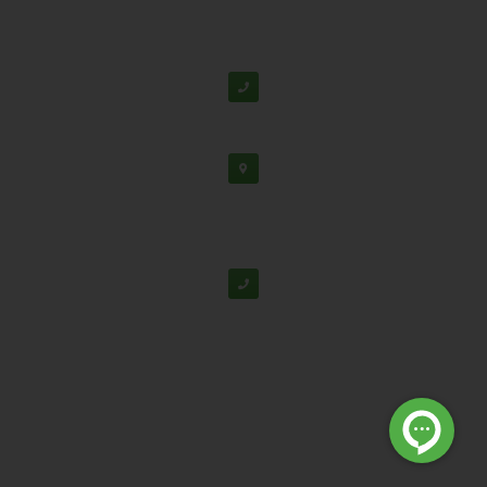
دفتر مرکزی: اصفهان، شهرک علمی تحقیقاتی، جنب برج
فناوری
پشتیبانی:
03138190
-
02192126
دفتر تهران: خیابان سهروردی شمالی، خیابان خرمشهر،
خیابان عربعلی، کوچه ۷ پلاک ۷، واحد ۳۰۴
02188530867
© تمامی حقوق برای شرکت دانش بنیان تابان گوهر نفیس محفوظ
است