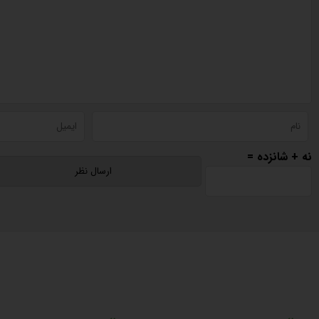
نه + شانزده =
دسترسی سریع