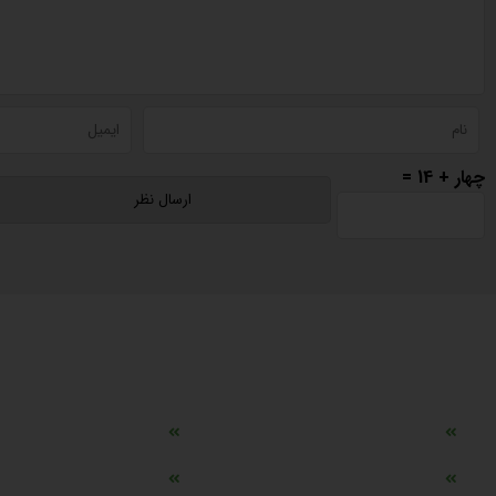
چهار + 14 =
دسترسی سریع
مه ساز امنیتی اسنویز
طراحی سایت طلافروشی
اپلیکیشن قیمت طلا و ارز
دستگاه موجودی گیر RFID