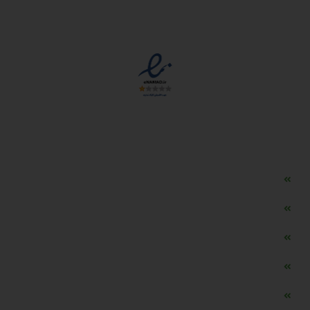
مجوزها
دسترسی سریع
مه ساز امنیتی اسنویز
طراحی سایت طلافروشی
اپلیکیشن قیمت طلا و ارز
دستگاه موجودی گیر RFID
تابلو ال ای دی اعلام نرخ طلا