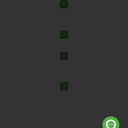
دفتر مرکزی: اصفهان، شهرک علمی تحقیقاتی، جنب برج
فناوری
پشتیبانی:
03138190
-
02192126
دفتر تهران: خیابان سهروردی شمالی، خیابان خرمشهر،
خیابان عربعلی، کوچه ۷ پلاک ۷، واحد ۳۰۴
02188530867
© تمامی حقوق برای شرکت دانش بنیان تابان گوهر نفیس محفوظ
است