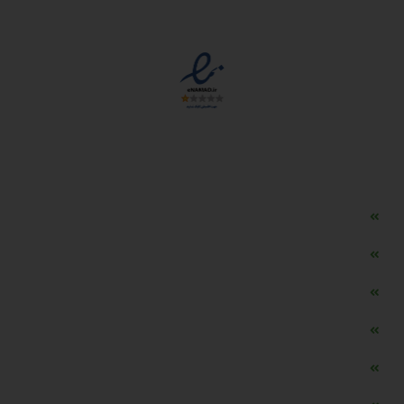
مجوزها
دسترسی سریع
مه ساز امنیتی اسنویز
طراحی سایت طلافروشی
اپلیکیشن قیمت طلا و ارز
دستگاه موجودی گیر RFID
تابلو ال ای دی اعلام نرخ طلا