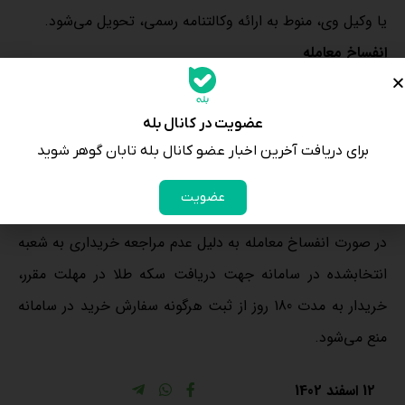
یا وکیل وی، منوط به ارائه وکالت‏نامه رسمی، تحویل می‌‏شود.
انفساخ معامله
در صورت عدم مراجعه خریدار ظرف مدت 21 روز کاری از زمان
صدور کد رهگیری به شعبه انتخاب‎‏شده در سامانه جهت دریافت
عضویت در کانال بله
سکه طلا، معامله منفسخ شده (خود به خود خاتمه یافته) و وجه
برای دریافت آخرین اخبار عضو کانال بله تابان گوهر شوید
معامله پس از کسر کارمزد خرید و سایر هزینه‌های عملیاتی به
عضویت
کیف پول خریدار عودت داده می‌شود.
در صورت انفساخ معامله به دلیل عدم مراجعه خریداری به شعبه
انتخاب‏شده در سامانه جهت دریافت سکه طلا در مهلت مقرر،
خریدار به مدت 180 روز از ثبت هرگونه سفارش خرید در سامانه
منع می‏‌شود.
12 اسفند 1402