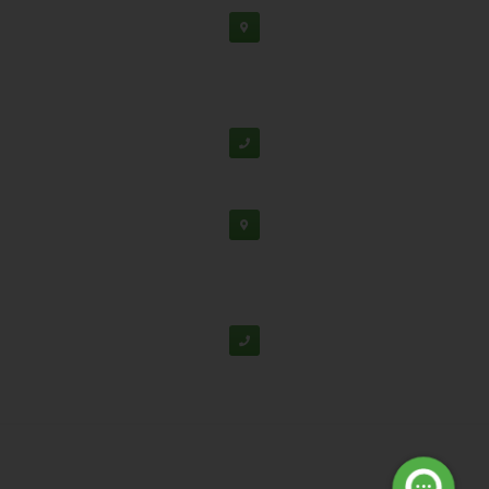
دفتر مرکزی: اصفهان، شهرک علمی تحقیقاتی، جنب برج
فناوری
پشتیبانی:
03138190
-
02192126
دفتر تهران: خیابان سهروردی شمالی، خیابان خرمشهر،
خیابان عربعلی، کوچه ۷ پلاک ۷، واحد ۳۰۴
02188530867
© تمامی حقوق برای شرکت دانش بنیان تابان گوهر نفیس محفوظ