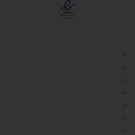
دسترسی سریع
مه ساز امنیتی اسنویز
طراحی سایت طلافروشی
اپلیکیشن قیمت طلا و ارز
دستگاه موجودی گیر RFID
تابلو ال ای دی اعلام نرخ طلا
دستگاه اعلام نرخ طلا اسمارت
ماشین حساب هوشمند طلا محاسب