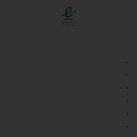
دسترسی سریع
مه ساز امنیتی اسنویز
طراحی سایت طلافروشی
اپلیکیشن قیمت طلا و ارز
دستگاه موجودی گیر RFID
تابلو ال ای دی اعلام نرخ طلا
دستگاه اعلام نرخ طلا اسمارت