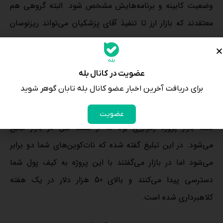
وضعیت کابینه و برنامه‌هایش مشخص شود. البته گروهی هم
معتقدند که بازار ارز تا تنفیذ آقای پزشکیان می‌تواند ریزنوسان
داشته باشد. مرز حمایت فعلی دلار هرات در 58 هزار و 800
تومان قرار دارد که در روز شنبه زیر آن تثبیت نداد. مرز مقاومت
عضویت در کانال بله
دلار هم در حوالی 59 هزار و 600 تومان قرار دارد. درمجموع تا
برای دریافت آخرین اخبار عضو کانال بله تابان گوهر شوید
تنفیذ آقای پزشکیان قیمت دلار می‌تواند بین 58 هزار تا 60 هزار
تومان نوسان بدهد.
عضویت
نکته بازار پروژه رمزارزی بود که از هفته قبل در بازار تبلیغ
می‌شود. در این تبلیغ گفته شده که نات‌کوین‌های شما دو برابر
می‌شود اما در بازار می‌گفتند با این پروژه به کیف پول شما
دسترسی پیدا می‌کنند و بالای 50 هزار دلار در یک هفته
کلاهبرداری شده است.