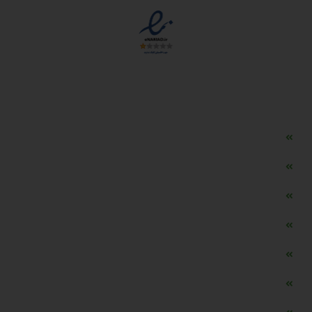
دسترسی سریع
مه ساز امنیتی اسنویز
طراحی سایت طلافروشی
اپلیکیشن قیمت طلا و ارز
دستگاه موجودی گیر RFID
تابلو ال ای دی اعلام نرخ طلا
دستگاه اعلام نرخ طلا اسمارت