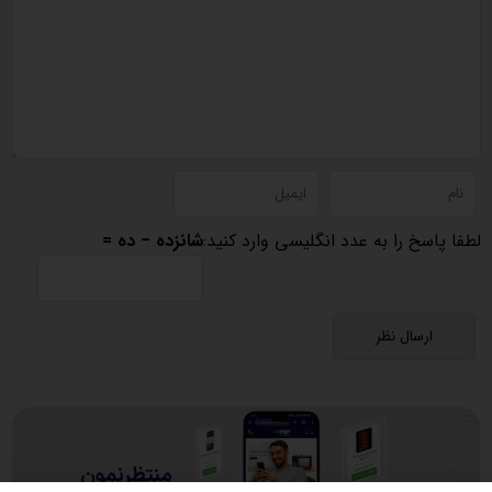
لطفا پاسخ را به عدد انگلیسی وارد کنید:
شانزده − ده =