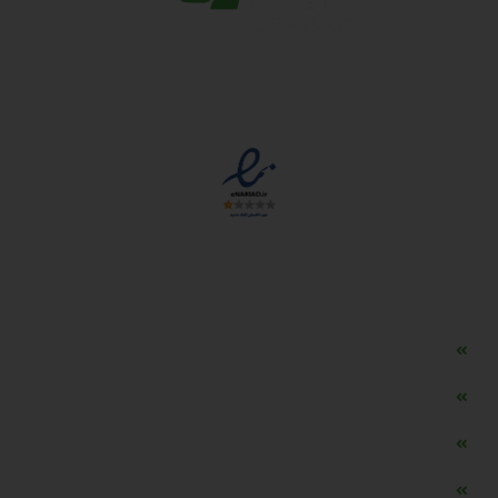
مجوزها
دسترسی سریع
مه ساز امنیتی اسنویز
طراحی سایت طلافروشی
اپلیکیشن قیمت طلا و ارز
دستگاه موجودی گیر RFID