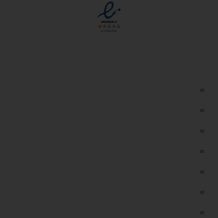
دسترسی سریع
مه ساز امنیتی اسنویز
طراحی سایت طلافروشی
اپلیکیشن قیمت طلا و ارز
دستگاه موجودی گیر RFID
تابلو ال ای دی اعلام نرخ طلا
دستگاه اعلام نرخ طلا اسمارت
ماشین حساب هوشمند طلا محاسب