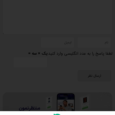
لطفا پاسخ را به عدد انگلیسی وارد کنید:
یک × سه =