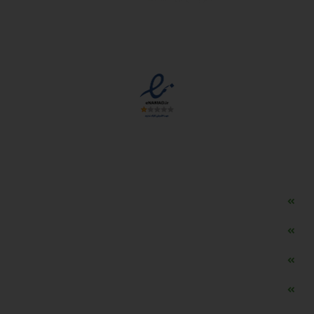
مجوزها
دسترسی سریع
مه ساز امنیتی اسنویز
طراحی سایت طلافروشی
اپلیکیشن قیمت طلا و ارز
دستگاه موجودی گیر RFID