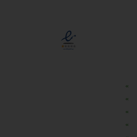
مجوزها
دسترسی سریع
مه ساز امنیتی اسنویز
طراحی سایت طلافروشی
اپلیکیشن قیمت طلا و ارز
دستگاه موجودی گیر RFID