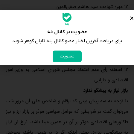
۱۲ مهر؛ شهادت سید هاشم صفی‌الدین
۲۵ مهر؛ شهادت یحیی سنوار
۵ آبان؛ حمله رژیم صهیونیستی به ایران
عضویت در کانال بله
۱۸ آذر؛ سقوط دمشق
برای دریافت آخرین اخبار عضو کانال بله تابان گوهر شوید
۱۶ بهمن؛ امضای یادداشتی با هدف بازگرداندن سیاست فشار
عضویت
حداکثری
۱۲ اسفند؛ رأی عدم اعتماد مجلس شورای اسلامی به وزیر امور
اقتصادی و دارایی
بازار نیاز به پیشگو ندارد
با توجه به سه پیش بینی که ارقام و شاخص های آن مرور شد،
می‌توان گفت در شرایطی که عوامل سیاسی موثر بر بازار ارز و نیز
فاکتورهای اقتصادی موثر بر آن بر همین مبنا باشد، نرخ ارز نیاز
به پیشگویی ندارد. یعنی اینکه اگر در بر همین پاشنه بچرخد،