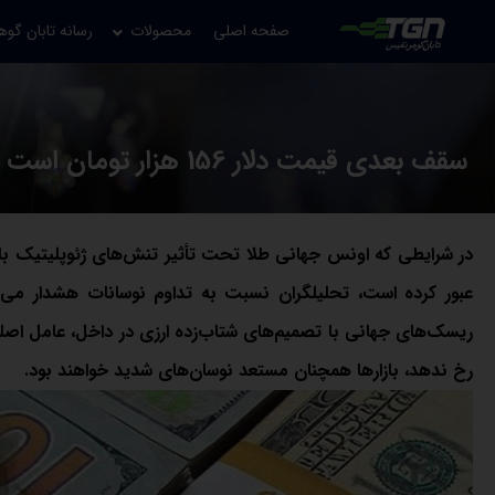
صفحه اصلی
محصولات
رسانه تابان گوه
سقف بعدی قیمت دلار 156 هزار تومان است / سکه به ارتفاع 184 میلیونی چشم دارد
در شرایطی که اونس جهانی طلا تحت تأثیر تنش‌های ژئوپلیتیک بار 
عبور کرده است، تحلیلگران نسبت به تداوم نوسانات هشدار می‌د
ریسک‌های جهانی با تصمیم‌های شتاب‌زده ارزی در داخل، عامل اص
رخ ندهد، بازارها همچنان مستعد نوسان‌های شدید خواهند بود.