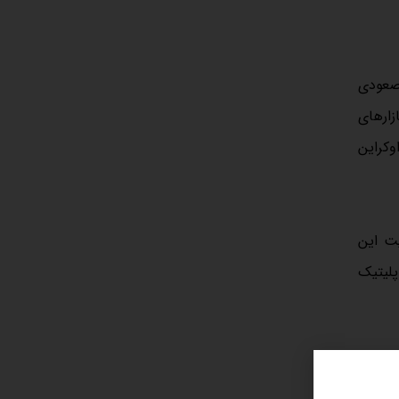
 صعودی
ه بازارهای
وکراین
یت این
پلیتیک
، قیمت
آرامشی کوتاه‌مدت