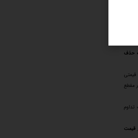
ب کرده
ینه آن
ه حذف
 قیمتی
ر مقطع
 تداوم
ح قیمت