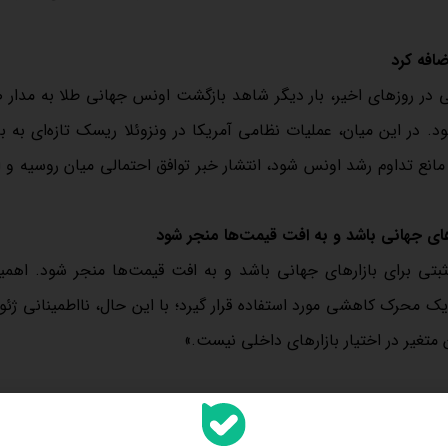
ضافه کرد
انی در روزهای اخیر، بار دیگر شاهد بازگشت اونس جهانی طلا به مدار
ا اکنون بالای سطح ۴۴۰۰ دلار معامله می‌شود. در این میان، عملیات نظامی آمریکا در ونزوئلا ریسک تازه‌ای ب
 مانع تداوم رشد اونس شود، انتشار خبر توافق احتمالی میان روسیه و ا
ارهای جهانی باشد و به افت قیمت‌ها منجر شود
 مثبتی برای بازارهای جهانی باشد و به افت قیمت‌ها منجر شود. اهم
یک محرک کاهشی مورد استفاده قرار گیرد؛ با این حال، نااطمینانی ژئو
ین متغیر در اختیار بازارهای داخلی نیست.»
 «پس از تغییرات ایجاد شده در رأس مدیریت بانک مرکزی و بازار پول
دلار اصلاح مقطعی و کوتاه‌مدتی را تجربه کرد و از محدوده ۱۴۵ هزار تومان تا حوالی ۱۳۴ هزار تومان عقب نشست؛ اتفاقی که 