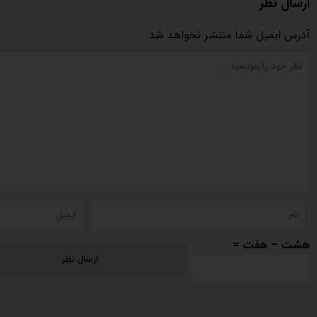
ارسال نظر
آدرس ایمیل شما منتشر نخواهد شد.
هشت − هفت =