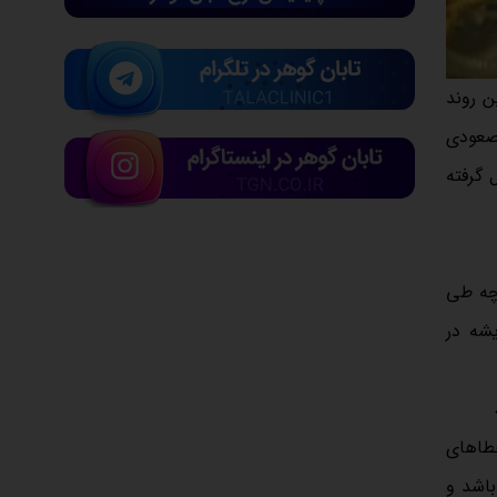
ن روند
 صعودی
 گرفته
نچه طی
یشه در
خطاهای
باشد و