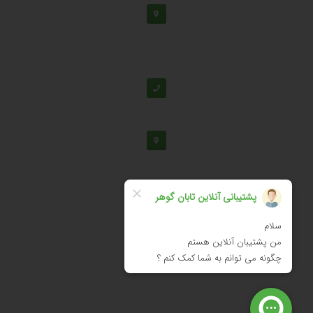
دفتر مرکزی: اصفهان، شهرک علمی تحقیقاتی، جنب برج
فناوری
پشتیبانی:
03138190
-
02192126
دفتر تهران: خیابان سهروردی شمالی، خیابان خرمشهر،
خیابان عربعلی، کوچه ۷ پلاک ۷، واحد ۳۰۴
02188530867
© تمامی حقوق برای شرکت دانش بنیان تابان گوهر نفیس محفوظ