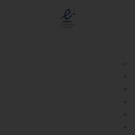
دسترسی سریع
مه ساز امنیتی اسنویز
طراحی سایت طلافروشی
اپلیکیشن قیمت طلا و ارز
دستگاه موجودی گیر RFID
تابلو ال ای دی اعلام نرخ طلا
دستگاه اعلام نرخ طلا اسمارت