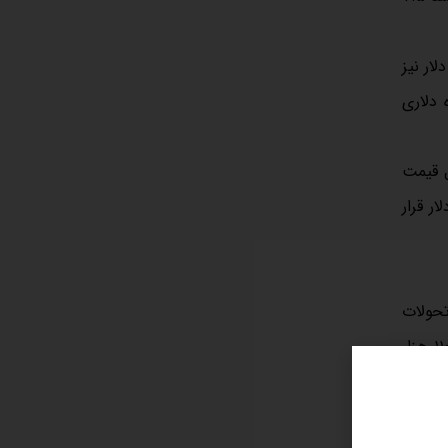
 رسید. روند قیمت دلار نیز
ازده دلاری
گین معمول قیمت
110 تا 1200 دلار بالاتر است. باید اشاره داشت که میانگین قیمت دلاری مسکن در سال 1402 نیز در محدوده 1400 دلار قرار
تحولات
سیاسی داخلی و بین‌المللی و شناسایی ریسک جنگ دانست؛ در تیر ۱۴۰۳ قیمت مسکن ۲.۹ درصد افزایش یافت و با رقم ۸۸ میلیون و ۱۱۰ هزار
تومان برآورد شد. قیمت دلار نیز به ۶۲ هزار و ۲۳۰ تومان رسید که رشد ۴.۲ درصدی را نشان می‌دهد. به این ترتیب، قیمت دلاری مسکن ۱.۳