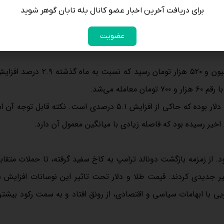
برای دریافت آخرین اخبار عضو کانال بله تابان گوهر شوید
تومان رسید. دلار نیز ۰.۴ درصد افت داشت و در بیشترین مقدار روی رقم ۶۲ هزار تومان معامله می‌شد. بنابراین، محاسبات ن
قیمت دلاری مسکن در مردادماه سال گذشته ۱۴۶۵ دلار بوده و رشد ۳.۵ درصدی را تجربه کرده که نشان‌دهنده افزایش امید به
عضویت
قیمت مسکن در مسیر صعودی خود، شهریورماه سال قبل به ۹۳ میلیون و ۵۲۰ هزار تومان رسید
یک محاسبه سرانگشتی نشان می‌دهد که قیمت دلاری مسکن ۱۵۴۱ دلار بوده که حاکی از افزایش ۵.۱ درصدی است. نکته
یر رسیده بود که فاصله زیادی با میانگین معمول آن دارد.
صادی بود. از زمزمه بازگشت دونالد ترامپ به کاخ سفید گرفته، تا حملات متقاب
ر جدیدی کردند. قیمت طلا و دلار تحت تاثیر این نوسانات افزایش
یی با ابهامات سیاسی و اقتصادی، از رونق افتاد و به سمت رکود بیشت