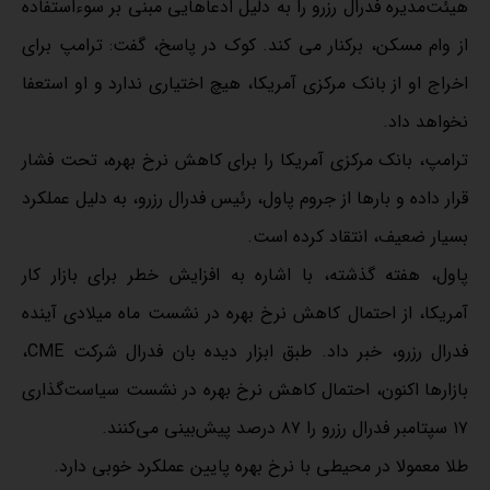
هیئت‌مدیره فدرال رزرو را به دلیل ادعاهایی مبنی بر سوءاستفاده
از وام مسکن، برکنار می کند. کوک در پاسخ، گفت: ترامپ برای
اخراج او از بانک مرکزی آمریکا، هیچ اختیاری ندارد و او استعفا
نخواهد داد.
ترامپ، بانک مرکزی آمریکا را برای کاهش نرخ بهره، تحت فشار
قرار داده و بارها از جروم پاول، رئیس فدرال رزرو، به دلیل عملکرد
بسیار ضعیف، انتقاد کرده است.
پاول، هفته گذشته، با اشاره به افزایش خطر برای بازار کار
آمریکا، از احتمال کاهش نرخ بهره در نشست ماه میلادی آینده
فدرال رزرو، خبر داد. طبق ابزار دیده بان فدرال شرکت CME،
بازارها اکنون، احتمال کاهش نرخ بهره در نشست سیاست‌گذاری
۱۷ سپتامبر فدرال رزرو را ۸۷ درصد پیش‌بینی می‌کنند.
طلا معمولا در محیطی با نرخ بهره پایین عملکرد خوبی دارد.