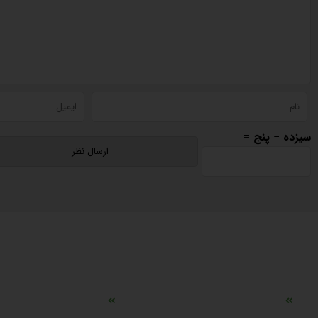
سیزده − پنج =
دسترسی سریع
مه ساز امنیتی اسنویز
طراحی سایت طلافروشی