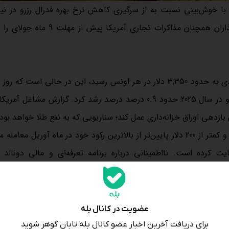
 با خوش‌بینی نسبت به از سرگیری کاهش نرخ بهره فدرال رزرو در نی
سال، برای دومین روز متوالی افزایش یافت؛ در حالی‌که سرمایه‌گذاران همچنان مذاکرات تجاری 
بر اساس گزارشی از بلومبرگ، شمش طلا با رشد بیش از یک درصدی به حدود 3,350 دلار در هر اونس رسید، این در حالی اس
نیز با تقویت انتظارات از حداقل 2 مرحله کاهش نرخ بهره فدرال رزرو در سال 2025 حدود 0.9 درصد درصد رشد کرد. گزارش مش
ازدهی اوراق خزانه‌داری عمل کند؛ سناریویی که به نفع طلا خواهد بود.
قیمت جهانی طلا در سال جاری بیش از 25 درصد رشد کرده است، و کمتر از 200 دلار پایین‌تر از بالاترین رکود خود در ماه آوریل 
کرده است. نااطمینانی درباره برنامه تعرفه‌ای و مالی دونالد 
رئیس‌جمهوری آمریکا برای ساختار بلندمدت اقتصاد سبب کاهش حدود 11 درصدی شاخص دلار در 6 ماه ن
کاهش اخیر قیمت، طلا بیشترین پتانسیل افزایش قیمت را در صورت ادام
عضویت در کانال بله
برای دریافت آخرین اخبار عضو کانال بله تابان گوهر شوید