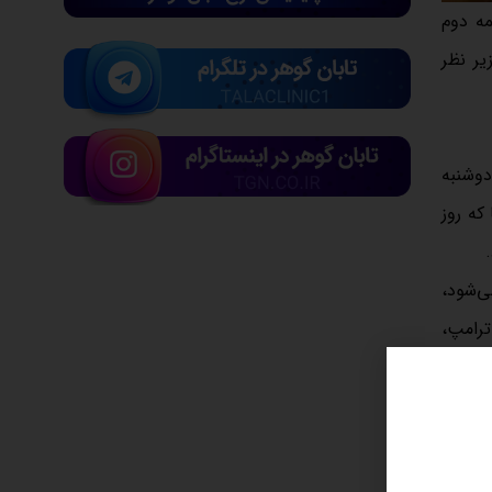
مه دوم
آمریکا پیش از مهلت 9 ماه جولای را زیر نظر
ت که روز دوشنبه
اغل آمریکا که روز
معامله می‌شود،
ترامپ،
خست 2025 شد؛ که بدترین عملکرد آن
ه روند