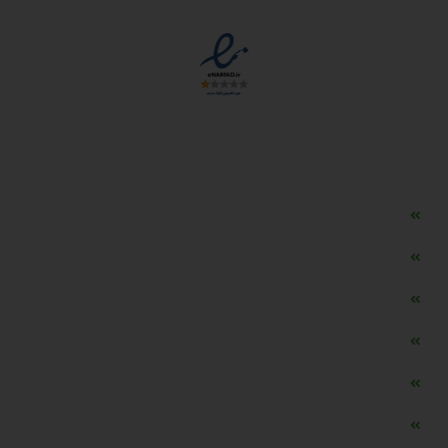
دسترسی سریع
مه ساز امنیتی اسنویز
طراحی سایت طلافروشی
اپلیکیشن قیمت طلا و ارز
دستگاه موجودی گیر RFID
تابلو ال ای دی اعلام نرخ طلا
دستگاه اعلام نرخ طلا اسمارت