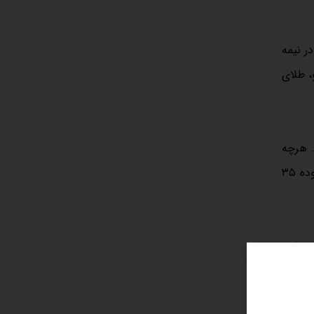
ر نیمه
ین سناریو، طلای
. هرچه
شکست توافق زودتر رخ دهد، عبور دلار از کریدور ۲۰ نیز سریع‌تر خواهد بود. در چنین شرایطی حتی رسیدن قیمت طلای ۱۸ عیار به محدوده ۳۵
 دارد.
‌انداز