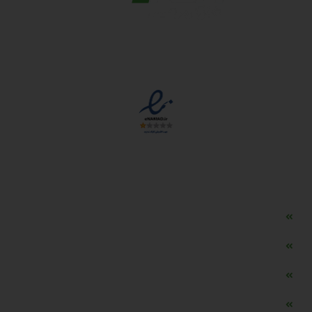
مجوزها
دسترسی سریع
مه ساز امنیتی اسنویز
طراحی سایت طلافروشی
اپلیکیشن قیمت طلا و ارز
دستگاه موجودی گیر RFID