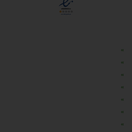
دسترسی سریع
مه ساز امنیتی اسنویز
طراحی سایت طلافروشی
اپلیکیشن قیمت طلا و ارز
دستگاه موجودی گیر RFID
تابلو ال ای دی اعلام نرخ طلا
دستگاه اعلام نرخ طلا اسمارت
ماشین حساب هوشمند طلا محاسب