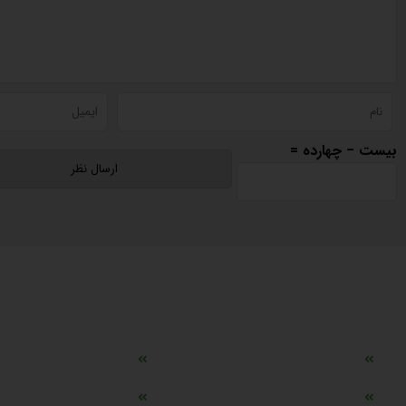
بیست − چهارده =
دسترسی سریع
مه ساز امنیتی اسنویز
طراحی سایت طلافروشی
اپلیکیشن قیمت طلا و ارز
دستگاه موجودی گیر RFID