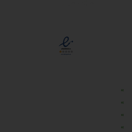
مجوزها
دسترسی سریع
مه ساز امنیتی اسنویز
طراحی سایت طلافروشی
اپلیکیشن قیمت طلا و ارز
دستگاه موجودی گیر RFID