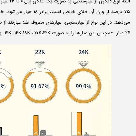
24 عیار. همچنین این عیارها را به صورت 12K، 14K،18K ، 20K،22K و 24K نیز نمایش می‌دهند. (حرفK اول کلمه Karat به معنی عیار است.)