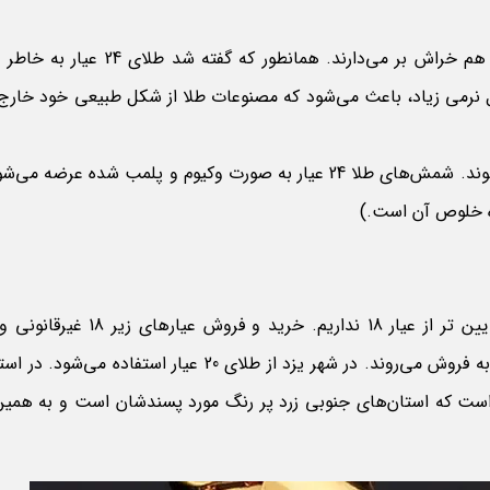
طلای استخراج شده از معدن به شدت نرم است که حتی با ناخن هم خراش بر می‌دارند. همانطور
لیل نرمی زیاد، باعث می‌شود که مصنوعات طلا از شکل طبیعی خود خارج
ولی شمش‌های طلا موجود با عیار 24 عیار و خلوص 999 تولید می‌شوند. شمش‌های طلا 24 عیار به صورت وکیوم و پلمب شده ع
عیار طلا در هر کشوری استاندارد خودش را دارد. در کشور ایران پایین تر از عیار 18 نداری
می‌باشد. معمولاً عیارهای 18، 20، 21 و 22 در ایران مرسوم هستند و به فروش می‌روند. در شهر یزد از طلای 20 عیار اس
ل این انتخاب این است که استان‌های جنوبی زرد پر رنگ مورد پسندشان است و به هم