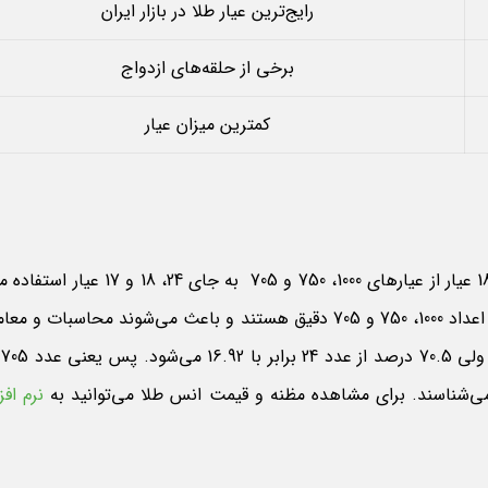
رایج‌ترین عیار طلا در بازار ایران
برخی از حلقه‌های ازدواج
کمترین میزان عیار
در محاسبات طلا برای تبدیل عیار به یکدیگر یا تبدیل مظنه به طلا 18 عیار از عیارهای 1000، 750 و 
چرا که از تقسیم عدد 17 به 24 عدد رند و دقیقی بدست نمی‌آید. اما اعداد 1000، 750 و 705 دقیق هستند و باعث می‌شوند محا
دقیق
نرم افز