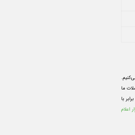
705 به جای 24، 18 و 17 عیار استفاده می‌کنیم.
سبات و معاملات ما
 باشند. برای نمونه طلای 705 دارای خلوص 70.5 درصد است. ولی 70.5 درصد از عدد 24 برابر با 16.92 می‌شود. پس یعنی عدد 705 برابر با
ار اعلام