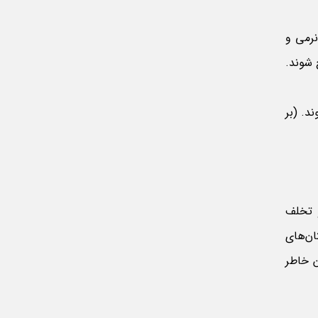
 که گفته شد طلای 24 عیار به خاطر نرمی و
 شوند.
رضه می‌شوند. (بر
م. خرید و فروش عیارهای زیر 18 غیرقانونی و تخلف
تفاده می‌شود. در استان‌های
ین خاطر