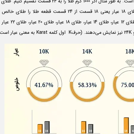
75 درصد از وزن آن طلای خالص است، برابر 18 عیار می‌شود. طلای 18 عیار یعنی 18 قسمت از 24 قسمت قطعه طل
می‌دهد. در این نوع از عیارسنجی، عیارهای معروف طلا عبارتند از