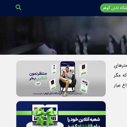
گاه تابان گوهر
مترهای
که مگر
ع عیار