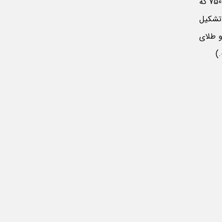
البته نوع دیگری از عیارسنجی به صورت یک عددی بین 0 تا 24 عیار است. به طور مثال اگر 1000 گرم طلا را به 24 قسمت تقسیم کنیم. طلای 750 که
ا را طلای خالص تشکیل
 طلای 12 عیار، طلای 14 عیار، طلای 18 عیار، طلای 20 عیار، طلای 22 عیار و طلای