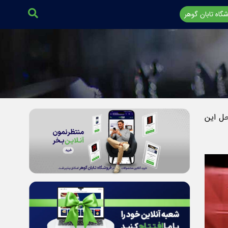
گاه تابان گوهر
حل این