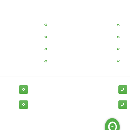
دسترسی سریع
مه ساز امنیتی اسنویز
طراحی سایت طلافروشی
اپلیکیشن قیمت طلا و ارز
دستگاه موجودی گیر RFID
تابلو ال ای دی اعلام نرخ طلا
دستگاه اعلام نرخ طلا ا
ماشین حساب هوشمند طلا محاسب
وب سرویس نرخ طلا، سکه
پشتیبانی:
03138190
-
02192126
دفتر مرک
02188530867
دفتر تهران