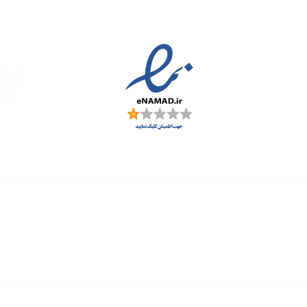
مجوزها
سمارت
 و ارز
زی: اصفهان، شهرک علمی تحقیقاتی، جنب برج فناوری
: خیابان سهروردی شمالی، خیابان خرمشهر، خیابان عربعلی، کوچه ۷ پلاک ۷، واح