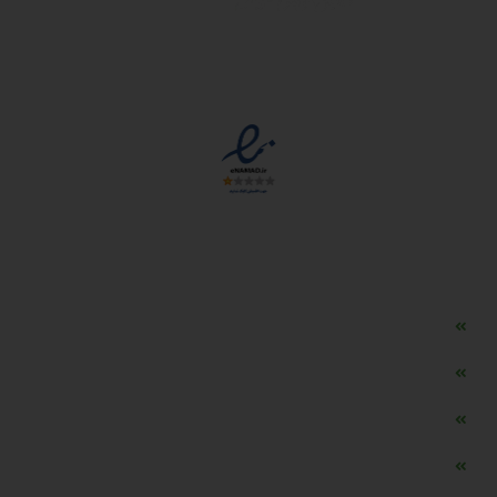
مجوزها
دسترسی سریع
مه ساز امنیتی اسنویز
طراحی سایت طلافروشی
اپلیکیشن قیمت طلا و ارز
دستگاه موجودی گیر RFID